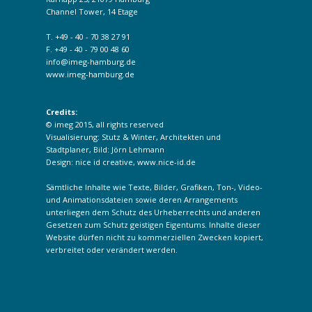
Channel Tower, 14 Etage
T. +49 - 40 - 70 38 27 91
F. +49 - 40 - 79 00 48 60
info@imeg-hamburg.de
www.imeg-hamburg.de
Credits:
© imeg 2015, all rights reserved
Visualisierung: Stutz & Winter, Architekten und
Stadtplaner, Bild: Jörn Lehmann
Design: nice id creative,
www.nice-id.de
Sämtliche Inhalte wie Texte, Bilder, Grafiken, Ton-, Video-
und Animationsdateien sowie deren Arrangements
unterliegen dem Schutz des Urheberrechts und anderen
Gesetzen zum Schutz geistigen Eigentums. Inhalte dieser
Website dürfen nicht zu kommerziellen Zwecken kopiert,
verbreitet oder verändert werden.